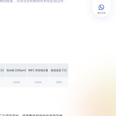
晰的图案，具有优异的耐热性和色彩稳定性，
顾问专家
%)
筛余物 (325μm)
105℃ 挥发物含量
烧成温度 (℃)
≤0.5%
≤0.5%
1250
广泛用于瓷砖、墙面陶瓷和地砖的表面装饰。