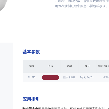
在釉料中均匀分散，能够呈现出精致清
确保在烧制过程中颜色不褪色或改变。
基本参数
编号
色卡
名称
成分
可溶性盐 (
ZL-918
墨水包裹红
Zr/Si/Se/Cd
≤0.5%
应用指引
陶瓷墨水色料
用于陶瓷喷墨打印，可精准地应用图案和色彩，